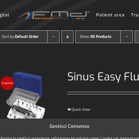
gital
Patient area
Tra
Sort by
Default Order
Show
50 Products
Sinus Easy Flu
Esaurito
Quick View
Gestisci Consenso
 fornire le migliori esperienze, utilizziamo tecnologie come i cookie per memorizz