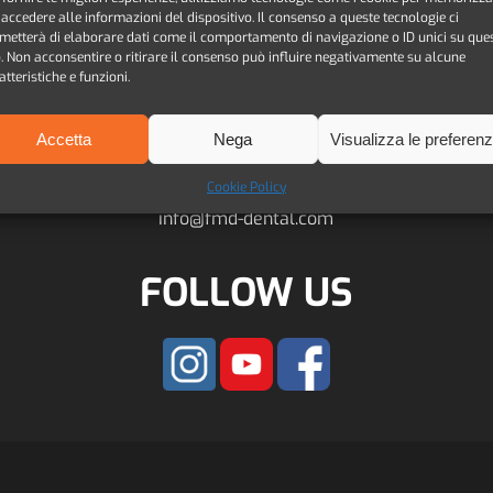
 accedere alle informazioni del dispositivo. Il consenso a queste tecnologie ci
metterà di elaborare dati come il comportamento di navigazione o ID unici su que
o. Non acconsentire o ritirare il consenso può influire negativamente su alcune
atteristiche e funzioni.
CONTACTS
Accetta
Nega
Visualizza le preferen
F.M.D. srl
Cookie Policy
info@fmd-dental.com
FOLLOW US