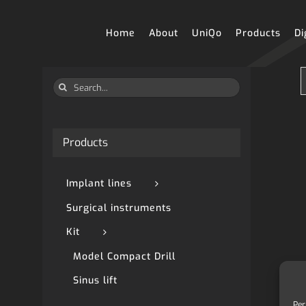
Skip
to
content
Home
About
UniQo
Products
Di
Search
for:
Products
Implant lines
Surgical instruments
Kit
Model Compact Drill
Sinus lift
Per