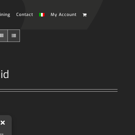
ining
Contact
My Account
id
are