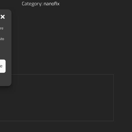
nano-
Category:
nanofix
Fix
+
Screw
quantity
are
sto
ze