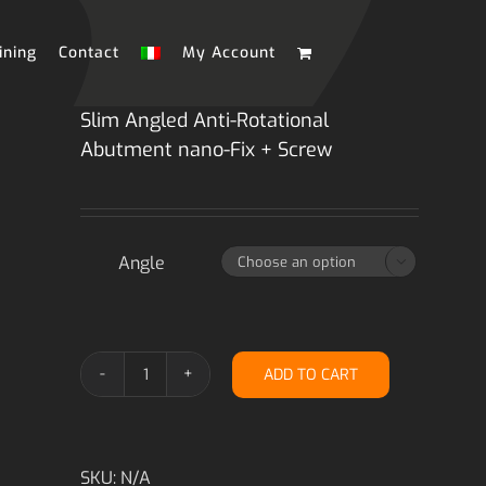
ining
Contact
My Account
Slim Angled Anti-Rotational
Abutment nano-Fix + Screw
Angle

ADD TO CART
Slim
Angled
Anti-
Rotational
Abutment
SKU:
N/A