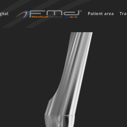
gital
Patient area
Tra