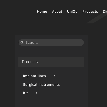
Skip
to
content
Home
About
UniQo
Products
Di
Search
for:
Products
Implant lines
Surgical instruments
Kit