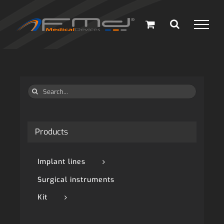
Skip
to
content
Search
for:
Products
Implant lines
Surgical instruments
Kit