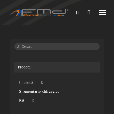
Salta
al
contenuto
Cerca
per:
Prodotti
Impianti
Strumentario chirurgico
Kit