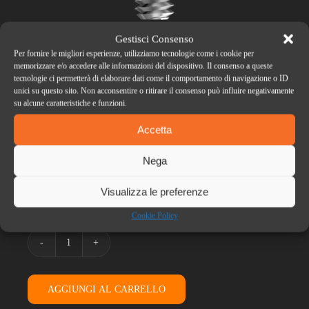
Gestisci Consenso
Per fornire le migliori esperienze, utilizziamo tecnologie come i cookie per
memorizzare e/o accedere alle informazioni del dispositivo. Il consenso a queste
Vite di Guarigione UniQo
tecnologie ci permetterà di elaborare dati come il comportamento di navigazione o ID
unici su questo sito. Non acconsentire o ritirare il consenso può influire negativamente
su alcune caratteristiche e funzioni.
Accetta
Ø mm

Nega
H mm

Visualizza le preferenze
Cookie Policy
Vite
di
Guarigione
UniQo
AGGIUNGI AL CARRELLO
quantità