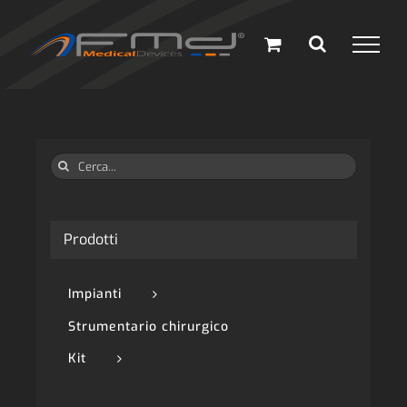
Salta
al
contenuto
Cerca
per:
Prodotti
Impianti
Strumentario chirurgico
Kit