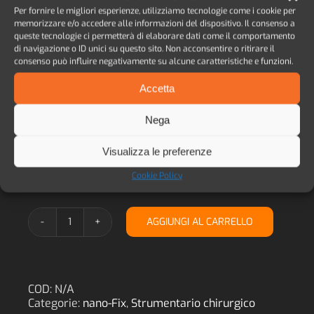
Per fornire le migliori esperienze, utilizziamo tecnologie come i cookie per
memorizzare e/o accedere alle informazioni del dispositivo. Il consenso a
queste tecnologie ci permetterà di elaborare dati come il comportamento
di navigazione o ID unici su questo sito. Non acconsentire o ritirare il
consenso può influire negativamente su alcune caratteristiche e funzioni.
Avvitatore per Contrangolo nano-Fix
Accetta
Nega
Lunghezza
Visualizza le preferenze

Cookie Policy
AGGIUNGI AL CARRELLO
Avvitatore
per
Contrangolo
nano-
Fix
COD:
N/A
quantità
Categorie:
nano-Fix
,
Strumentario chirurgico