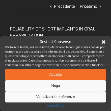
Precedente
Prossimo
RELIABILITY OF SHORT IMPLANTS IN ORAL
REHABILITATION
Gestisci Consenso
The purpose of this retrospective study was to
Per fornire le migliori esperienze, utilizziamo tecnologie come i cookie per
focus on the success rate of 148 short implants.
memorizzare e/o accedere alle informazioni del dispositivo. Il consenso a
queste tecnologie ci permetterà di elaborare dati come il comportamento
AUTORE:
M. ANDREASI BASSI, M. A. LOPEZ, L.
di navigazione o ID unici su questo sito. Non acconsentire o ritirare il
CONFALONE, S. FANALI, V. CANDOTTO, F. CARINCI
consenso può influire negativamente su alcune caratteristiche e funzioni.
//
PUBBLICAZIONE:
European Journal of
Inflammation – Vol. 10, no. 2 (S), 27-30 (2012)
Accetta
//
DATA:
2012 //
LINGUA:
eng //
PAROLA CHIAVE:
implant, survival rate, success rate, short
Nega
implants, bone resorption //
ARGOMENTO:
tasso
di successo
Visualizza le preferenze
SCARICA PDF >>
Cookie Policy